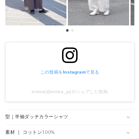
ッ
ッ
ト
ト
ン
ン
の
の
数
数
量
量
を
を
減
増
ら
や
す
す
この投稿をInstagramで見る
entwa(@entwa_jp)がシェアした投稿
型｜半袖ダッチカラーシャツ
素材 ｜ コットン100%