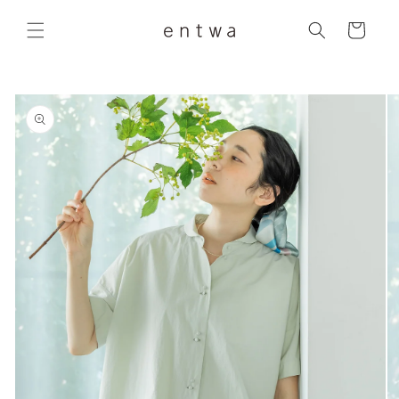
コンテ
カ
ンツに
ー
進む
ト
商品情
報にス
キップ